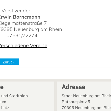
1.Vorstizender
Erwin Bornemann
Ziegelmattenstraße 7
79395
Neuenburg am Rhein
07631/72274
Verschiedene Vereine
Zurück
ce
Adresse
 und Stadtplan
Stadt Neuenburg am Rhei
sum
Rathausplatz 5
chutz
79395 Neuenburg am Rhe