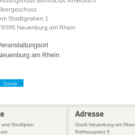
Bildungshaus Bonifacius Amerbach
Obergeschoss
Am Stadtgraben 1
79395 Neuenburg am Rhein
Veranstaltungsort
Neuenburg am Rhein
Zurück
ce
Adresse
 und Stadtplan
Stadt Neuenburg am Rhei
sum
Rathausplatz 5