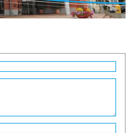
t
Rathaus &
Politik