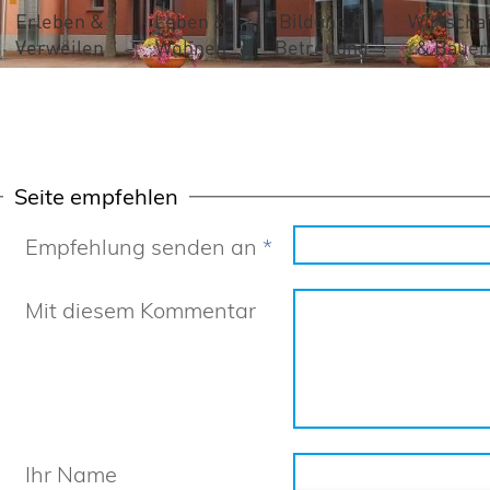
Erleben &
Leben &
Bildung &
Wirtschaf
Verweilen
Wohnen
Betreuung
& Bauen
Seite empfehlen
Empfehlung senden an
*
Mit diesem Kommentar
Ihr Name