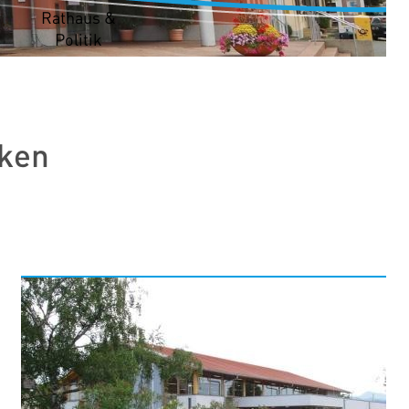
t
Rathaus &
Politik
nken