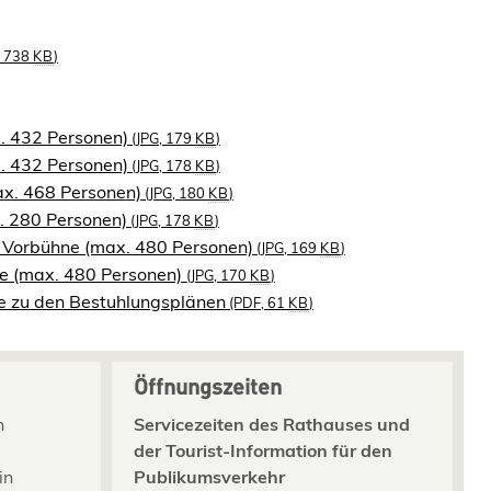
, 738
KB
)
x. 432 Personen)
(JPG, 179
KB
)
x. 432 Personen)
(JPG, 178
KB
)
ax. 468 Personen)
(JPG, 180
KB
)
x. 280 Personen)
(JPG, 178
KB
)
t Vorbühne (max. 480 Personen)
(JPG, 169
KB
)
ne (max. 480 Personen)
(JPG, 170
KB
)
e zu den Bestuhlungsplänen
(PDF, 61
KB
)
Öffnungszeiten
n
Servicezeiten des Rathauses und
der Tourist-Information für den
in
Publikumsverkehr