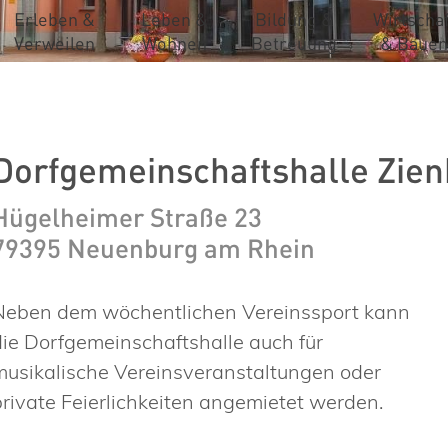
Erleben &
Leben &
Bildung &
Wirtschaf
Verweilen
Wohnen
Betreuung
& Bauen
Dorfgemeinschaftshalle Zie
Hügelheimer Straße 23
79395 Neuenburg am Rhein
Neben dem wöchentlichen Vereinssport kann
die Dorfgemeinschaftshalle auch für
musikalische Vereinsveranstaltungen oder
private Feierlichkeiten angemietet werden.