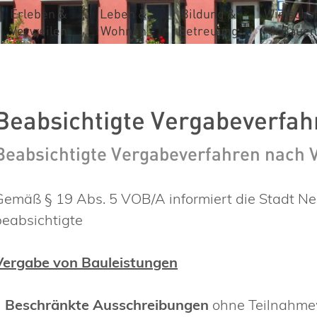
Erleben &
Leben &
Bildung &
Wirtschaf
Verweilen
Wohnen
Betreuung
& Bauen
Beabsichtigte Vergabeverfah
Beabsichtigte Vergabeverfahren nach
Gemäß § 19 Abs. 5 VOB/A informiert die Stadt 
beabsichtigte
Vergabe von Bauleistungen
•
Beschränkte Ausschreibungen
ohne Teilnahme