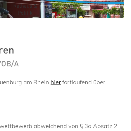
t
Rathaus &
Politik
ren
 VOB/A
Neuenburg am Rhein
hier
fortlaufend über
wettbewerb abweichend von § 3a Absatz 2