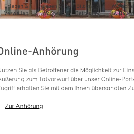
Erleben &
Leben &
Bildung &
Wirtschaf
Verweilen
Wohnen
Betreuung
& Bauen
Online-Anhörung
Nutzen Sie als Betroffener die Möglichkeit zur Ei
Äußerung zum Tatvorwurf über unser Online-Porta
Zugriff erhalten Sie mit dem Ihnen übersandten 
Zur Anhörung