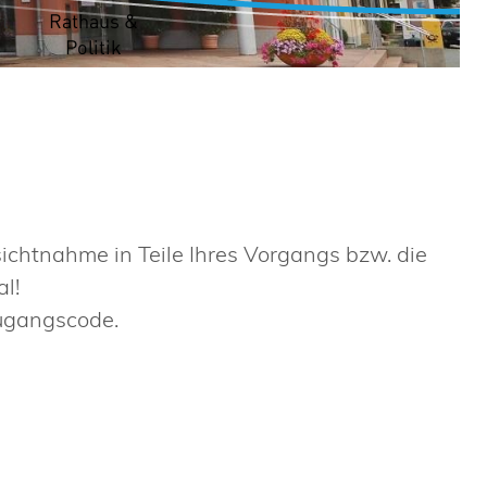
t
Rathaus &
Politik
nsichtnahme in Teile Ihres Vorgangs bzw. die
l!
Zugangscode.