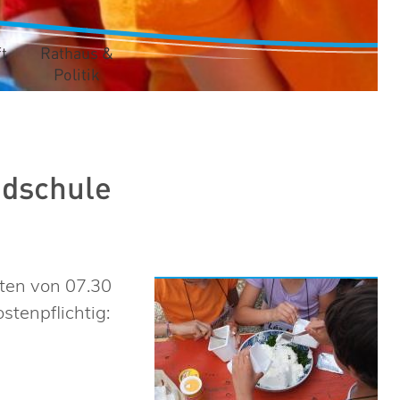
t
Rathaus &
Politik
ndschule
iten von 07.30
ostenpflichtig: