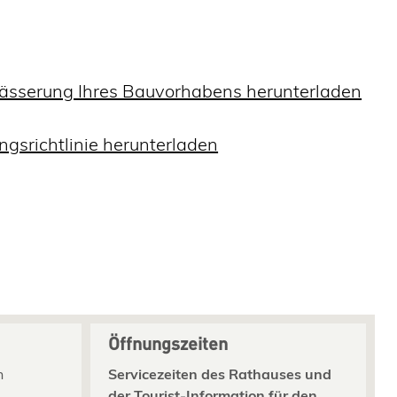
wässerung Ihres Bauvorhabens herunterladen
srichtlinie herunterladen
Öffnungszeiten
n
Servicezeiten des Rathauses und
der Tourist-Information für den