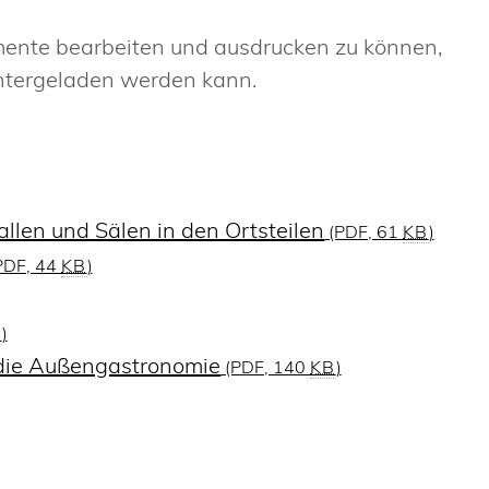
mente bearbeiten und ausdrucken zu können,
untergeladen werden kann.
llen und Sälen in den Ortsteilen
(PDF, 61
KB
)
PDF, 44
KB
)
B
)
 die Außengastronomie
(PDF, 140
KB
)