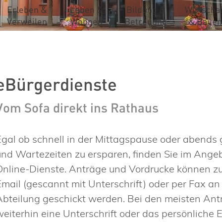
Erleben &
Leben &
Bildung &
Wirtschaf
Verweilen
Wohnen
Betreuung
& Bauen
eBürgerdienste
Vom Sofa direkt ins Rathaus
Egal ob schnell in der Mittagspause oder abend
und Wartezeiten zu ersparen, finden Sie im Ange
Online-Dienste. Anträge und Vordrucke können zu 
Email (gescannt mit Unterschrift) oder per Fax a
Abteilung geschickt werden. Bei den meisten An
weiterhin eine Unterschrift oder das persönliche