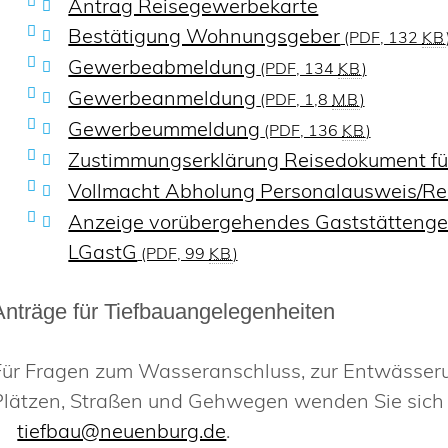
Antrag Reisegewerbekarte
Bestätigung Wohnungsgeber
(PDF, 132
KB
Gewerbeabmeldung
(PDF, 134
KB
)
Gewerbeanmeldung
(PDF, 1,8
MB
)
Gewerbeummeldung
(PDF, 136
KB
)
Zustimmungserklärung Reisedokument fü
Vollmacht Abholung Personalausweis/Re
Anzeige vorübergehendes Gaststättenge
LGastG
(PDF, 99
KB
)
Anträge für Tiefbauangelegenheiten
Für Fragen zum Wasseranschluss, zur Entwässeru
Plätzen, Straßen und Gehwegen wenden Sie sich 
tiefbau@neuenburg.de
.