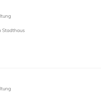
ltung
im Stadthaus
ltung