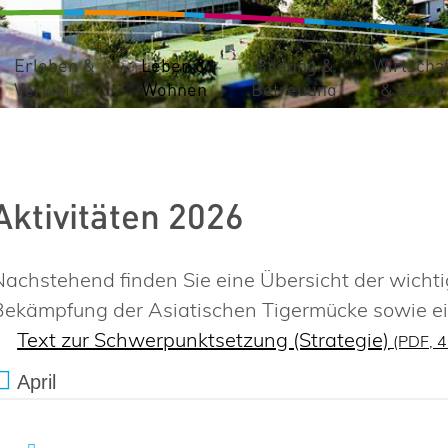
Erleben &
Leben &
Bildung &
Wirtschaf
Verweilen
Wohnen
Betreuung
& Bauen
Aktivitäten 2026
Nachstehend finden Sie eine Übersicht der wicht
Bekämpfung der Asiatischen Tigermücke sowie e
Text zur Schwerpunktsetzung (Strategie)
(PDF, 
April