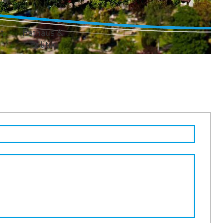
t
Rathaus &
Politik