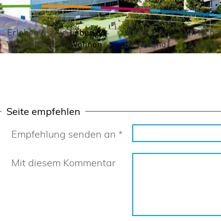
Erleben &
Leben &
Bildung &
Wirtschaf
Verweilen
Wohnen
Betreuung
& Bauen
Seite empfehlen
Empfehlung senden an
*
Mit diesem Kommentar