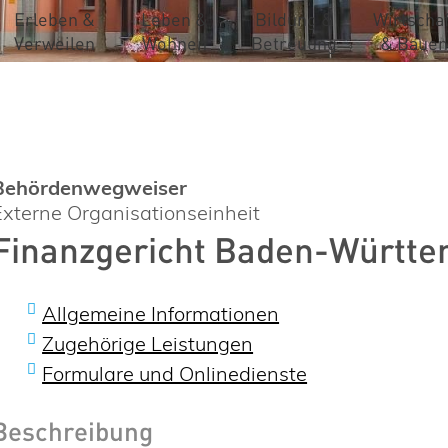
Erleben &
Leben &
Bildung &
Wirtschaf
Verweilen
Wohnen
Betreuung
& Bauen
Behördenwegweiser
Externe Organisationseinheit
Finanzgericht Baden-Württ
Allgemeine Informationen
Zugehörige Leistungen
Formulare und Onlinedienste
Beschreibung