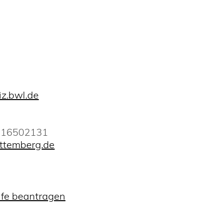
iz.bwl.de
016502131
ttemberg.de
lfe beantragen