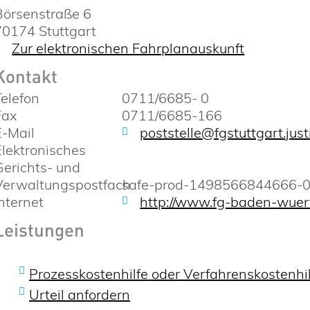
Börsenstraße 6
70174
Stuttgart
Zur elektronischen Fahrplanauskunft
Kontakt
Telefon
0711/6685- 0
Fax
0711/6685-166
E-Mail
poststelle@fgstuttgart.just
Elektronisches
Gerichts- und
Verwaltungspostfach
safe-prod-1498566844666-
Internet
http://www.fg-baden-wuer
Leistungen
Prozesskostenhilfe oder Verfahrenskostenhi
Urteil anfordern