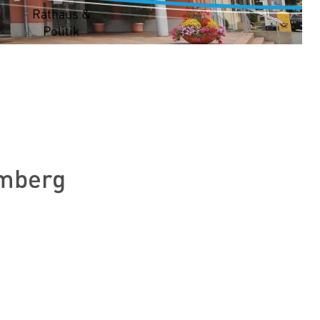
t
Rathaus &
Politik
emberg