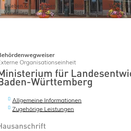
Erleben &
Leben &
Bildung &
Wirtschaf
Verweilen
Wohnen
Betreuung
& Bauen
Behördenwegweiser
Externe Organisationseinheit
Ministerium für Landesentw
Baden-Württemberg
Allgemeine Informationen
Zugehörige Leistungen
Hausanschrift