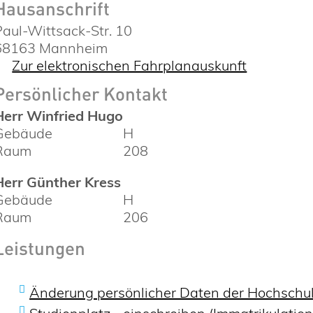
Hausanschrift
Paul-Wittsack-Str. 10
68163
Mannheim
Zur elektronischen Fahrplanauskunft
Persönlicher Kontakt
Herr
Winfried
Hugo
Gebäude
H
Raum
208
Herr
Günther
Kress
Gebäude
H
Raum
206
Leistungen
Änderung persönlicher Daten der Hochschul