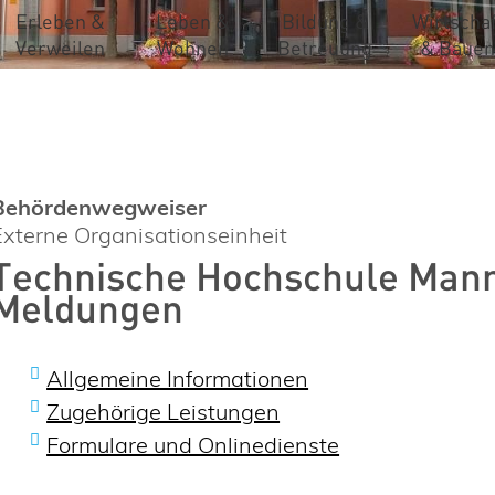
Erleben &
Leben &
Bildung &
Wirtschaf
Verweilen
Wohnen
Betreuung
& Bauen
Behördenwegweiser
Externe Organisationseinheit
Technische Hochschule Mann
Meldungen
Allgemeine Informationen
Zugehörige Leistungen
Formulare und Onlinedienste