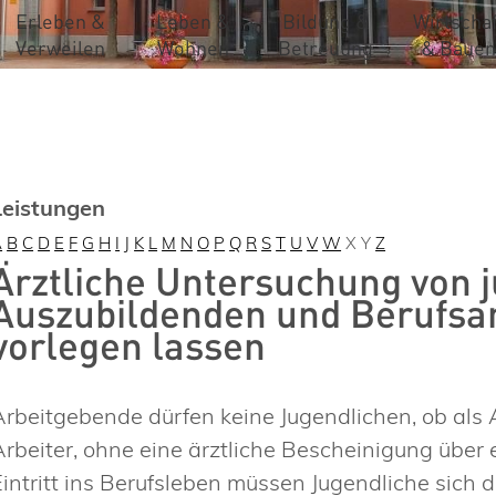
Erleben &
Leben &
Bildung &
Wirtschaf
Verweilen
Wohnen
Betreuung
& Bauen
Leistungen
A
B
C
D
E
F
G
H
I
J
K
L
M
N
O
P
Q
R
S
T
U
V
W
X
Y
Z
Ärztliche Untersuchung von 
Auszubildenden und Berufsa
vorlegen lassen
Arbeitgebende dürfen keine Jugendlichen, ob als 
Arbeiter, ohne eine ärztliche Bescheinigung über
Eintritt ins Berufsleben müssen Jugendliche sich 