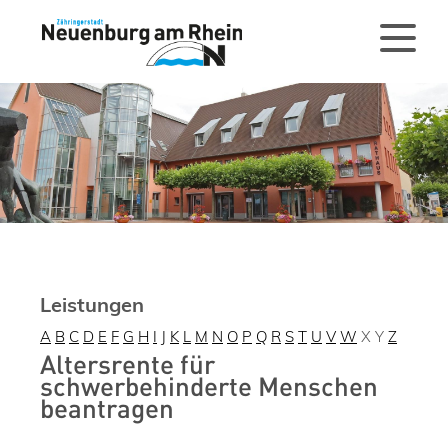
Leistungen
A
B
C
D
E
F
G
H
I
J
K
L
M
N
O
P
Q
R
S
T
U
V
W
X
Y
Z
Altersrente für
schwerbehinderte Menschen
beantragen