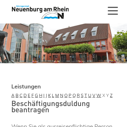
Leistungen
A
B
C
D
E
F
G
H
I
J
K
L
M
N
O
P
Q
R
S
T
U
V
W
X
Y
Z
Beschäftigungsduldung
beantragen
Wenn Sie als ausreisepflichtige Person