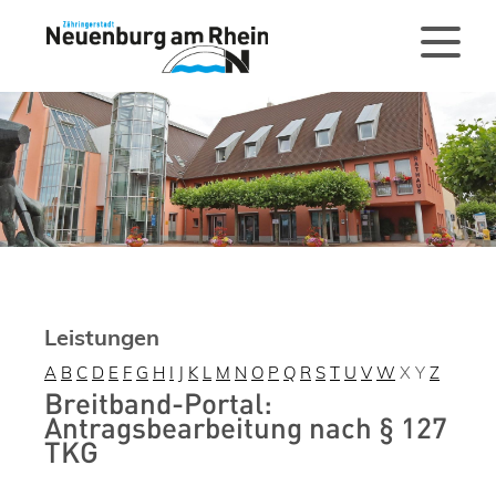
Leistungen
A
B
C
D
E
F
G
H
I
J
K
L
M
N
O
P
Q
R
S
T
U
V
W
X
Y
Z
Breitband-Portal:
Antragsbearbeitung nach § 127
TKG