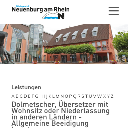
Leistungen
A
B
C
D
E
F
G
H
I
J
K
L
M
N
O
P
Q
R
S
T
U
V
W
X
Y
Z
Dolmetscher, Übersetzer mit
Wohnsitz oder Niederlassung
in anderen Ländern -
Allgemeine Beeidigung