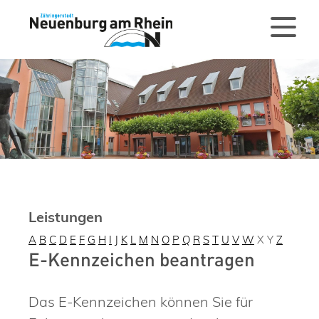
Leistungen
A
B
C
D
E
F
G
H
I
J
K
L
M
N
O
P
Q
R
S
T
U
V
W
X
Y
Z
E-Kennzeichen beantragen
Das E-Kennzeichen können Sie für