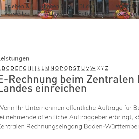
Erleben &
Leben &
Bildung &
Wirtschaf
Verweilen
Wohnen
Betreuung
& Bauen
Leistungen
A
B
C
D
E
F
G
H
I
J
K
L
M
N
O
P
Q
R
S
T
U
V
W
X
Y
Z
E-Rechnung beim Zentralen
Landes einreichen
Wenn Ihr Unternehmen öffentliche Aufträge für B
teilnehmende öffentliche Auftraggeber erbringt,
Zentralen Rechnungseingang Baden-Württemberg