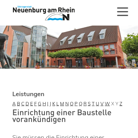
Leistungen
A
B
C
D
E
F
G
H
I
J
K
L
M
N
O
P
Q
R
S
T
U
V
W
X
Y
Z
Einrichtung einer Baustelle
vorankündigen
Sie müssen die Einrichtung einer