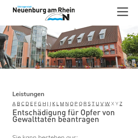
Leistungen
A
B
C
D
E
F
G
H
I
J
K
L
M
N
O
P
Q
R
S
T
U
V
W
X
Y
Z
Entschädigung für Opfer von
Gewalttaten beantragen
Sie kann bestehen aus: