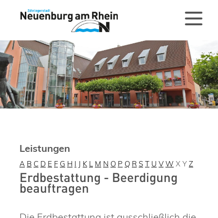
Leistungen
A
B
C
D
E
F
G
H
I
J
K
L
M
N
O
P
Q
R
S
T
U
V
W
X
Y
Z
Erdbestattung - Beerdigung
beauftragen
Die Erdbestattung ist ausschließlich die