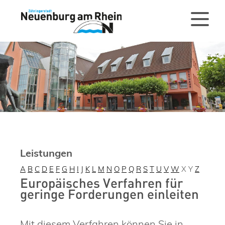
Leistungen
A
B
C
D
E
F
G
H
I
J
K
L
M
N
O
P
Q
R
S
T
U
V
W
X
Y
Z
Europäisches Verfahren für
geringe Forderungen einleiten
Mit diesem Verfahren können Sie in