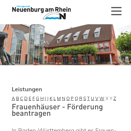
Leistungen
A
B
C
D
E
F
G
H
I
J
K
L
M
N
O
P
Q
R
S
T
U
V
W
X
Y
Z
Frauenhäuser - Förderung
beantragen
In Baden-Württemberg gibt es Frauen-