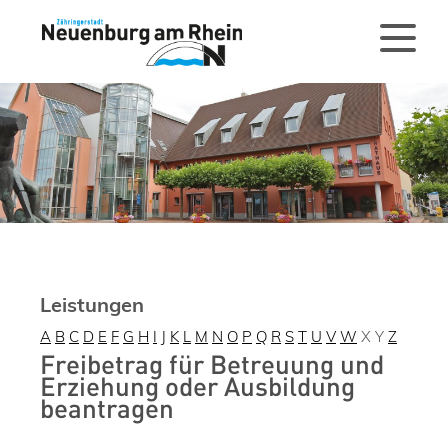
Leistungen
A
B
C
D
E
F
G
H
I
J
K
L
M
N
O
P
Q
R
S
T
U
V
W
X
Y
Z
Freibetrag für Betreuung und
Erziehung oder Ausbildung
beantragen