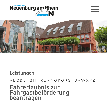
Leistungen
A
B
C
D
E
F
G
H
I
J
K
L
M
N
O
P
Q
R
S
T
U
V
W
X
Y
Z
Fahrerlaubnis zur
Fahrgastbeförderung
beantragen