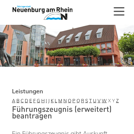
Leistungen
A
B
C
D
E
F
G
H
I
J
K
L
M
N
O
P
Q
R
S
T
U
V
W
X
Y
Z
Führungszeugnis (erweitert)
beantragen
Ein Führungszeugnis gibt Auskunft