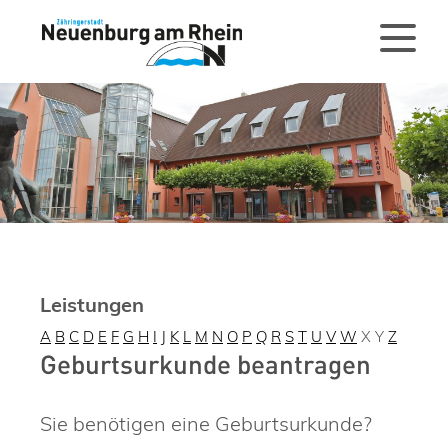
Leistungen
A
B
C
D
E
F
G
H
I
J
K
L
M
N
O
P
Q
R
S
T
U
V
W
X
Y
Z
Geburtsurkunde beantragen
Sie benötigen eine Geburtsurkunde?