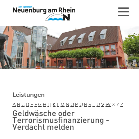
Leistungen
A
B
C
D
E
F
G
H
I
J
K
L
M
N
O
P
Q
R
S
T
U
V
W
X
Y
Z
Geldwäsche oder
Terrorismusfinanzierung -
Verdacht melden