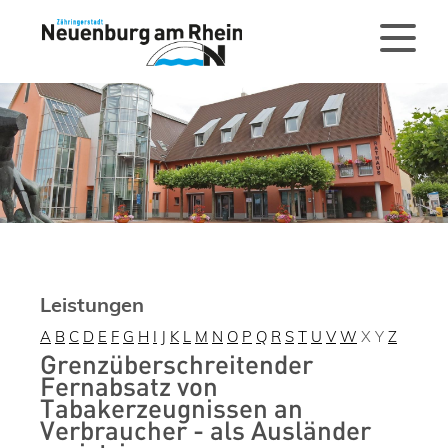
Leistungen
A
B
C
D
E
F
G
H
I
J
K
L
M
N
O
P
Q
R
S
T
U
V
W
X
Y
Z
Grenzüberschreitender
Fernabsatz von
Tabakerzeugnissen an
Verbraucher - als Ausländer