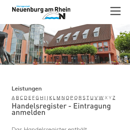
Leistungen
A
B
C
D
E
F
G
H
I
J
K
L
M
N
O
P
Q
R
S
T
U
V
W
X
Y
Z
Handelsregister - Eintragung
anmelden
Das Handelsregister enthält