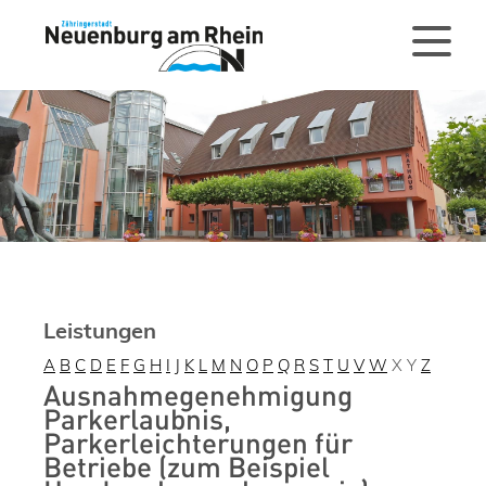
Leistungen
A
B
C
D
E
F
G
H
I
J
K
L
M
N
O
P
Q
R
S
T
U
V
W
X
Y
Z
Ausnahmegenehmigung
Parkerlaubnis,
Parkerleichterungen für
Betriebe (zum Beispiel