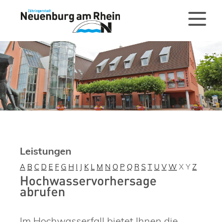
Leistungen
A
B
C
D
E
F
G
H
I
J
K
L
M
N
O
P
Q
R
S
T
U
V
W
X
Y
Z
Hochwasservorhersage
abrufen
Im Hochwasserfall bietet Ihnen die