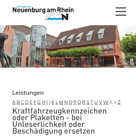
Leistungen
A
B
C
D
E
F
G
H
I
J
K
L
M
N
O
P
Q
R
S
T
U
V
W
X
Y
Z
Kraftfahrzeugkennzeichen
oder Plaketten - bei
Unleserlichkeit oder
Beschädigung ersetzen