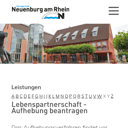
Leistungen
A
B
C
D
E
F
G
H
I
J
K
L
M
N
O
P
Q
R
S
T
U
V
W
X
Y
Z
Lebenspartnerschaft -
Aufhebung beantragen
Das Aufhebungsverfahren findet vor