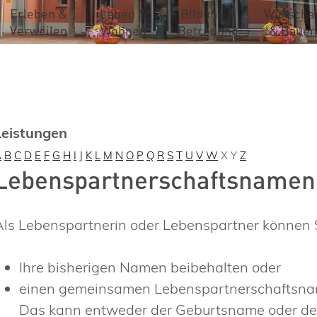
Erleben &
Leben &
Bildung &
Wirtschaf
Verweilen
Wohnen
Betreuung
& Bauen
Leistungen
A
B
C
D
E
F
G
H
I
J
K
L
M
N
O
P
Q
R
S
T
U
V
W
X
Y
Z
Lebenspartnerschaftsname
Als Lebenspartnerin oder Lebenspartner können S
Ihre bisherigen Namen beibehalten oder
einen gemeinsamen Lebenspartnerschaftsn
Das kann entweder der Geburtsname oder der