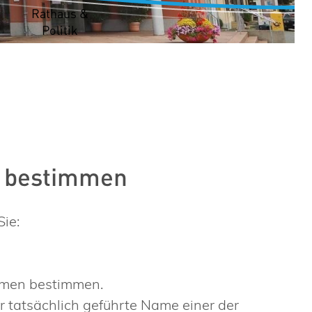
t
Rathaus &
Politik
n bestimmen
ie:
amen bestimmen.
 tatsächlich geführte Name einer der