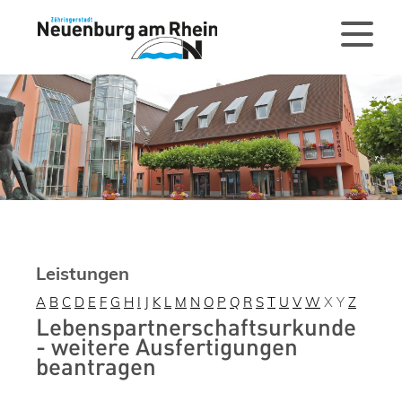
Leistungen
A
B
C
D
E
F
G
H
I
J
K
L
M
N
O
P
Q
R
S
T
U
V
W
X
Y
Z
Lebenspartnerschaftsurkunde
- weitere Ausfertigungen
beantragen