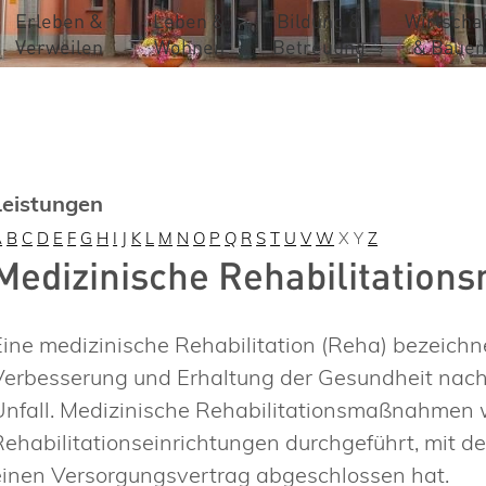
Erleben &
Leben &
Bildung &
Wirtschaf
Verweilen
Wohnen
Betreuung
& Bauen
Leistungen
A
B
C
D
E
F
G
H
I
J
K
L
M
N
O
P
Q
R
S
T
U
V
W
X
Y
Z
Medizinische Rehabilitatio
Eine medizinische Rehabilitation (Reha) bezeic
Verbesserung und Erhaltung der Gesundheit nach 
Unfall. Medizinische Rehabilitationsmaßnahmen w
Rehabilitationseinrichtungen durchgeführt, mit d
einen Versorgungsvertrag abgeschlossen hat.