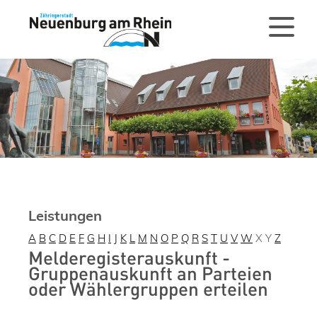
Leistungen
A
B
C
D
E
F
G
H
I
J
K
L
M
N
O
P
Q
R
S
T
U
V
W
X
Y
Z
Melderegisterauskunft -
Gruppenauskunft an Parteien
oder Wählergruppen erteilen