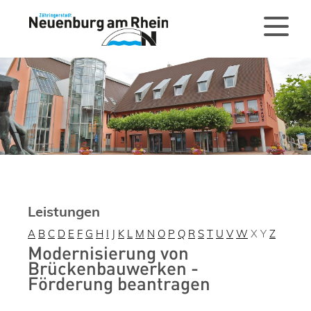
Leistungen
A
B
C
D
E
F
G
H
I
J
K
L
M
N
O
P
Q
R
S
T
U
V
W
X
Y
Z
Modernisierung von
Brückenbauwerken -
Förderung beantragen