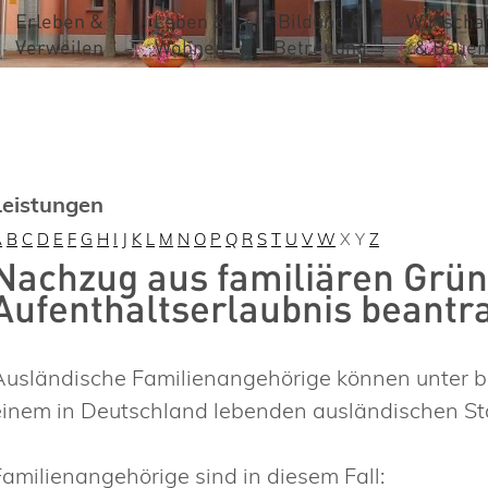
Erleben &
Leben &
Bildung &
Wirtschaf
Verweilen
Wohnen
Betreuung
& Bauen
Leistungen
A
B
C
D
E
F
G
H
I
J
K
L
M
N
O
P
Q
R
S
T
U
V
W
X
Y
Z
Nachzug aus familiären Grün
Aufenthaltserlaubnis beantr
Ausländische Familienangehörige können unter b
einem in Deutschland lebenden ausländischen S
Familienangehörige sind in diesem Fall: