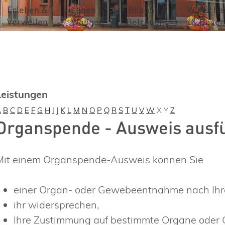
Erleben &
Leben &
Bildung &
Wirtschaf
Verweilen
Wohnen
Betreuung
& Bauen
Leistungen
A
B
C
D
E
F
G
H
I
J
K
L
M
N
O
P
Q
R
S
T
U
V
W
X
Y
Z
Organspende - Ausweis ausf
Mit einem Organspende-Ausweis können Sie
einer Organ- oder Gewebeentnahme nach Ihr
ihr widersprechen,
Ihre Zustimmung auf bestimmte Organe oder