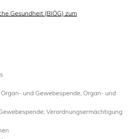
liche Gesundheit (BIÖG) zum
es
zur Organ- und Gewebespende, Organ- und
nd Gewebespende; Verordnungsermächtigung
nen