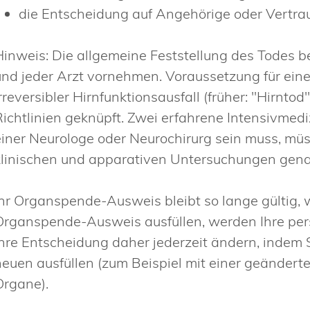
die Entscheidung auf Angehörige oder Vertr
Hinweis:
Die allgemeine Feststellung des Todes be
und jeder Arzt vornehmen. Voraussetzung für ein
rreversibler Hirnfunktionsausfall (früher: "Hirntod
Richtlinien geknüpft. Zwei erfahrene Intensivmed
einer Neurologe oder Neurochirurg sein muss, m
klinischen und apparativen Untersuchungen gen
Ihr Organspende-Ausweis bleibt so lange gültig,
Organspende-Ausweis ausfüllen, werden Ihre persö
Ihre Entscheidung daher jederzeit ändern, indem 
neuen ausfüllen
(zum Beispiel mit einer geänder
Organe)
.