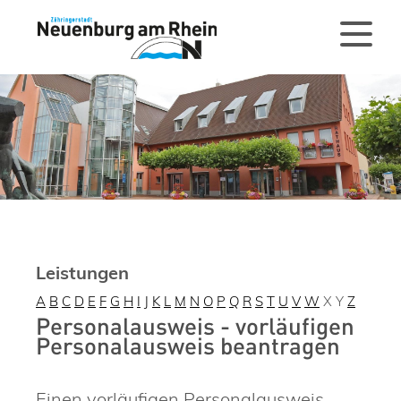
Leistungen
A
B
C
D
E
F
G
H
I
J
K
L
M
N
O
P
Q
R
S
T
U
V
W
X
Y
Z
Personalausweis - vorläufigen
Personalausweis beantragen
Einen vorläufigen Personalausweis