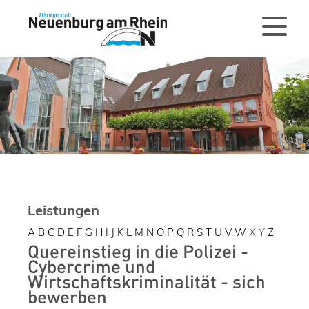
Leistungen
A
B
C
D
E
F
G
H
I
J
K
L
M
N
O
P
Q
R
S
T
U
V
W
X
Y
Z
Quereinstieg in die Polizei -
Cybercrime und
Wirtschaftskriminalität - sich
bewerben