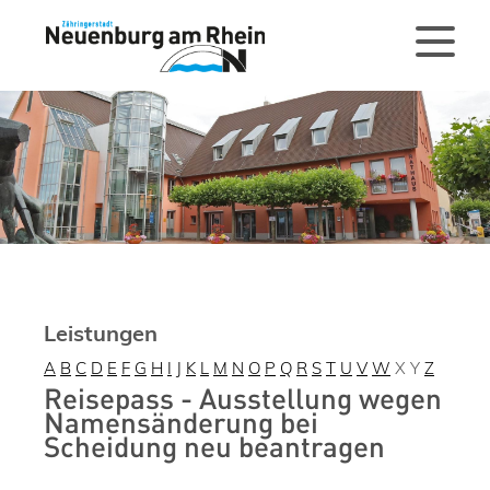
Leistungen
A
B
C
D
E
F
G
H
I
J
K
L
M
N
O
P
Q
R
S
T
U
V
W
X
Y
Z
Reisepass - Ausstellung wegen
Namensänderung bei
Scheidung neu beantragen