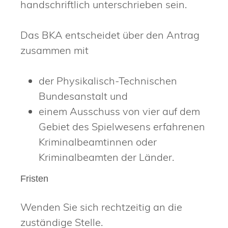
handschriftlich unterschrieben sein.
Das BKA entscheidet über den Antrag
zusammen mit
der Physikalisch-Technischen
Bundesanstalt und
einem Ausschuss von vier auf dem
Gebiet des Spielwesens erfahrenen
Kriminalbeamtinnen oder
Kriminalbeamten der Länder.
Fristen
Wenden Sie sich rechtzeitig an die
zuständige Stelle.