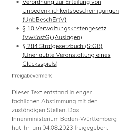
Verordnung zur Erteilung von
Unbedenklichkeitsbescheinigungen
(UnbBeschErtV)
§ 10 Verwaltungskostengesetz
(VwKostG) (Auslagen)
§ 284 Strafgesetzbuch (StGB)
(Unerlaubte Veranstaltung eines
Glücksspiels
)
Freigabevermerk
Dieser Text entstand in enger
fachlichen Abstimmung mit den
zuständigen Stellen. Das
Innenministerium Baden-Württemberg
hat ihn am 04.08.2023 freigegeben.