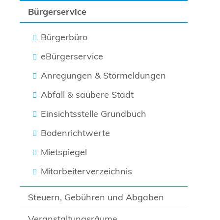
Bürgerservice
Bürgerbüro
eBürgerservice
Anregungen & Störmeldungen
Abfall & saubere Stadt
Einsichtsstelle Grundbuch
Bodenrichtwerte
Mietspiegel
Mitarbeiterverzeichnis
Steuern, Gebühren und Abgaben
Veranstaltungsräume