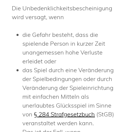
Die Unbedenklichkeitsbescheinigung
wird versagt, wenn
die Gefahr besteht, dass die
spielende Person in kurzer Zeit
unangemessen hohe Verluste
erleidet oder
das Spiel durch eine Veränderung
der Spielbedingungen oder durch
Veränderung der Spieleinrichtung
mit einfachen Mitteln als
unerlaubtes Glücksspiel im Sinne
von
§ 284 Strafgesetzbuch
(StGB)
veranstaltet werden kann.
Das ist der Fall, wenn