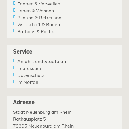
Erleben & Verweilen
Leben & Wohnen
Bildung & Betreuung
Wirtschaft & Bauen
Rathaus & Politik
Service
Anfahrt und Stadtplan
Impressum
Datenschutz
Im Notfall
Adresse
Stadt Neuenburg am Rhein
Rathausplatz 5
79395 Neuenburg am Rhein