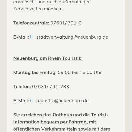
erwünscht und auch außerhalb der
Servicezeiten möglich.
Telefonzentrale:
07631/ 791-0
E-Mail:
stadtverwaltung@neuenburg.de
Neuenburg am Rhein Touristik:
Montag bis Freitag:
09.00 bis 16.00 Uhr
Telefon:
07631/ 791-283
E-Mail:
touristik@neuenburg.de
Sie erreichen das Rathaus und die Tourist-
Information bequem per Fahrrad, mit
öffentlichen Verkehrsmitteln sowie mit dem