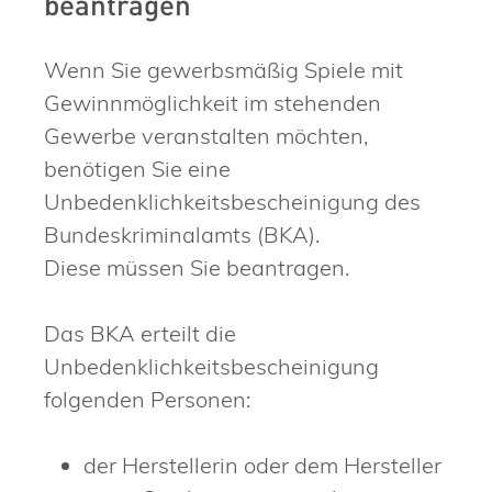
beantragen
Wenn Sie gewerbsmäßig Spiele mit
Gewinnmöglichkeit im stehenden
Gewerbe veranstalten möchten,
benötigen Sie eine
Unbedenklichkeitsbescheinigung des
Bundeskriminalamts (BKA).
Diese müssen Sie beantragen.
Das BKA erteilt die
Unbedenklichkeitsbescheinigung
folgenden Personen:
der Herstellerin oder dem Hersteller