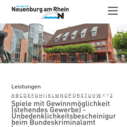
Leistungen
A
B
C
D
E
F
G
H
I
J
K
L
M
N
O
P
Q
R
S
T
U
V
W
X
Y
Z
Spiele mit Gewinnmöglichkeit
(stehendes Gewerbe) -
Unbedenklichkeitsbescheinigung
beim Bundeskriminalamt