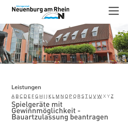
Leistungen
A
B
C
D
E
F
G
H
I
J
K
L
M
N
O
P
Q
R
S
T
U
V
W
X
Y
Z
Spielgeräte mit
Gewinnmöglichkeit -
Bauartzulassung beantragen