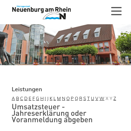
Leistungen
A
B
C
D
E
F
G
H
I
J
K
L
M
N
O
P
Q
R
S
T
U
V
W
X
Y
Z
Umsatzsteuer -
Jahreserklärung oder
Voranmeldung abgeben