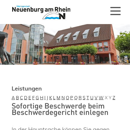
Leistungen
A
B
C
D
E
F
G
H
I
J
K
L
M
N
O
P
Q
R
S
T
U
V
W
X
Y
Z
Sofortige Beschwerde beim
Beschwerdegericht einlegen
In der Hauptsache können Sie gegen